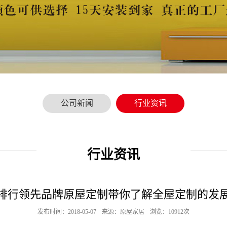
公司新闻
行业资讯
行业资讯
排行领先品牌原屋定制带你了解全屋定制的发
发布时间：2018-05-07
来源：原屋家居
浏览：10912次