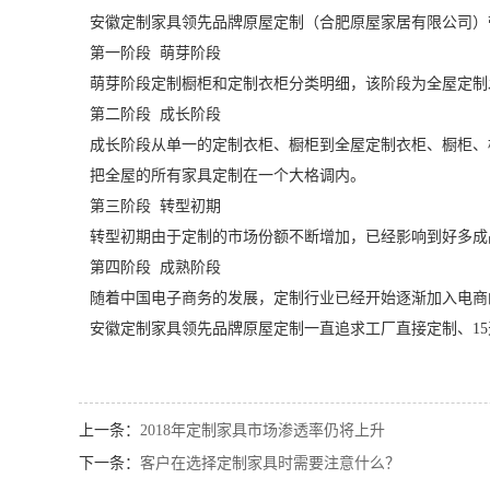
安徽定制家具领先品牌原屋定制（合肥原屋家居有限公司）
第一阶段 萌芽阶段
萌芽阶段定制橱柜和定制衣柜分类明细，该阶段为全屋定制
第二阶段 成长阶段
成长阶段从单一的定制衣柜、橱柜到全屋定制衣柜、橱柜、
把全屋的所有家具定制在一个大格调内。
第三阶段 转型初期
转型初期由于定制的市场份额不断增加，已经影响到好多成
第四阶段 成熟阶段
随着中国电子商务的发展，定制行业已经开始逐渐加入电商
安徽定制家具领先品牌原屋定制一直追求工厂直接定制、1
上一条：
2018年定制家具市场渗透率仍将上升
下一条：
客户在选择定制家具时需要注意什么？