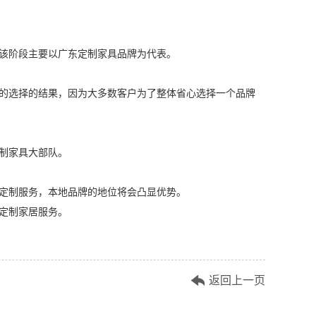
该阶段主要以广东定制家具品牌为代表。
的选择的结果，因为大多数客户为了整体省心选择一个品牌
制家具大部队。
定制服务，本地品牌的地位将会凸显优势。
定制家居服务。
返回上一页