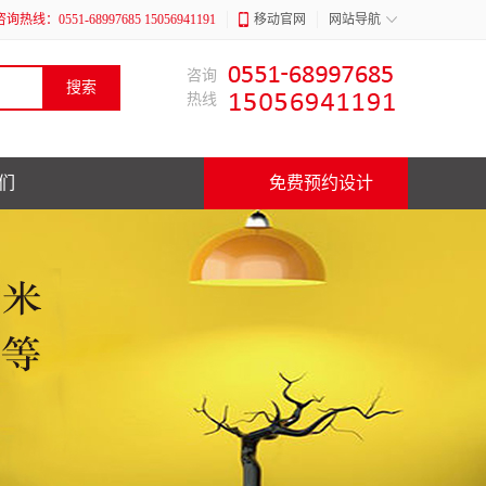
咨询热线：0551-68997685 15056941191
移动官网
网站导航
咨询
热线
们
免费预约设计