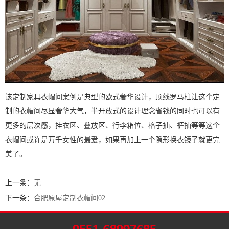
该定制家具衣帽间案例是典型的欧式奢华设计，顶线罗马柱让这个定
制的衣帽间尽显奢华大气，半开放式的设计理念省钱的同时也可以有
更多的层次感，挂衣区、叠放区、行李箱位、格子抽、裤抽等等这个
衣帽间或许是万千女性的最爱，如果再加上一个隐形换衣镜子就更完
美了。
上一条：
无
下一条：
合肥原屋定制衣帽间02