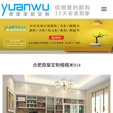
Toggl
naviga
合肥原屋定制榻榻米014