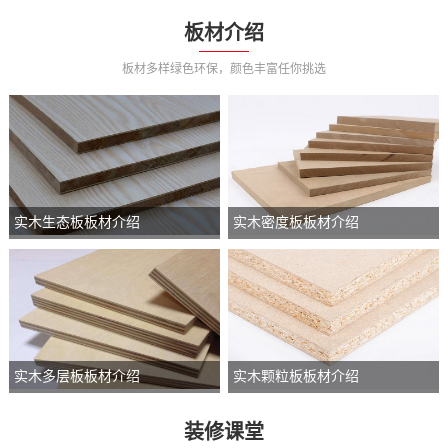
板材介绍
板材多样绿色环保，颜色丰富任你挑选
实木生态板板材介绍
实木密度板板材介绍
实木多层板板材介绍
实木颗粒板板材介绍
装修课堂