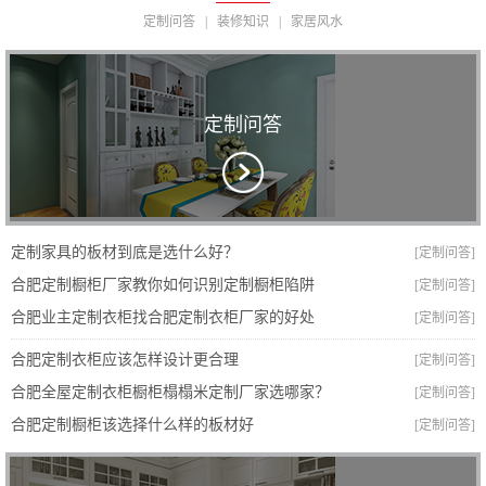
定制问答
|
装修知识
|
家居风水
定制问答
定制家具的板材到底是选什么好？
[定制问答]
合肥定制橱柜厂家教你如何识别定制橱柜陷阱
[定制问答]
合肥业主定制衣柜找合肥定制衣柜厂家的好处
[定制问答]
合肥定制衣柜应该怎样设计更合理
[定制问答]
合肥全屋定制衣柜橱柜榻榻米定制厂家选哪家？
[定制问答]
合肥定制橱柜该选择什么样的板材好
[定制问答]