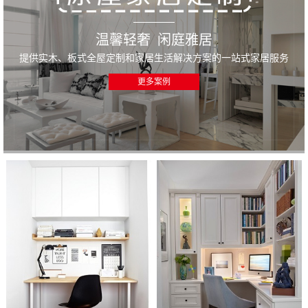
温馨轻奢 闲庭雅居
提供实木、板式全屋定制和家居生活解决方案的一站式家居服务
更多案例