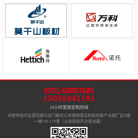
24小时家居定制热线
合肥市经开区莲花路与石门路交口东南侧莲花科技创新产业园厂区D座
一楼109-110室（公安局经开分局对面）